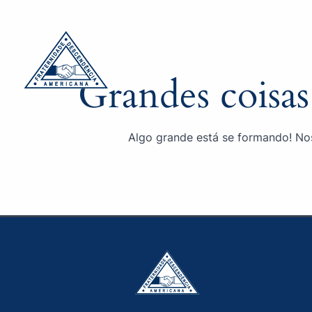
Ir
para
o
conteúdo
HOME
SOB
Grandes coisas
Algo grande está se formando! Nos