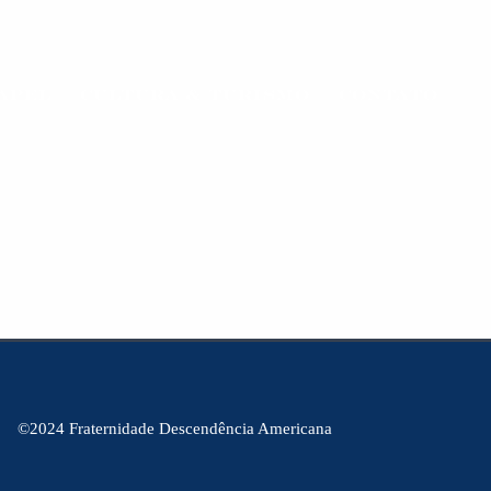
APEL
CULTURA & TURISMO
CONTATO
©2024 Fraternidade Descendência Americana